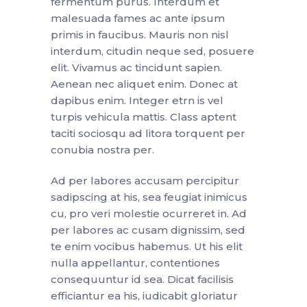
fermentum purus. Interdum et
malesuada fames ac ante ipsum
primis in faucibus. Mauris non nisl
interdum, citudin neque sed, posuere
elit. Vivamus ac tincidunt sapien.
Aenean nec aliquet enim. Donec at
dapibus enim. Integer etrn is vel
turpis vehicula mattis. Class aptent
taciti sociosqu ad litora torquent per
conubia nostra per.
Ad per labores accusam percipitur
sadipscing at his, sea feugiat inimicus
cu, pro veri molestie ocurreret in. Ad
per labores ac cusam dignissim, sed
te enim vocibus habemus. Ut his elit
nulla appellantur, contentiones
consequuntur id sea. Dicat facilisis
efficiantur ea his, iudicabit gloriatur